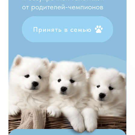
Малыши родились: 17 марта 2023 года.
Малыши подрастают в любящей
семье в д. Барвиха Московской
области.
Получают лучшее питание. Имеют
чемпионский пакет документов
РКФ, чипы.
Пройдена актировка с идеальными
формами и прикусом.