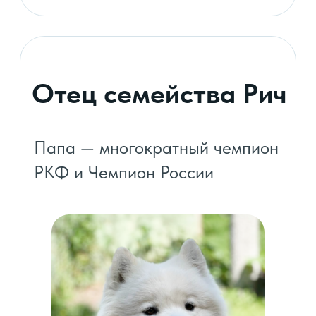
Преимущества
породы
Дружелюбные
Ласковый характер
Легко обучаются
Выносливые