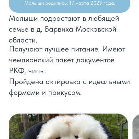
Наши
щеночки