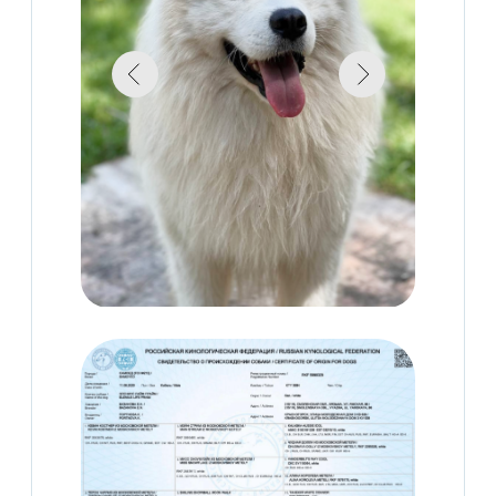
Легко общаются с людьми
Умные
Дружелюбны с другими собаками
Энергичные
Отличные компаньонамы для семьи с
детьми
Не имеют собачего запаха
Отличные партнеры для людей,
которые ведут активный образ жизни
Самая красивая внешность
Прекрасные домашнимие питомцы