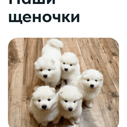
Отличная генетика
Идеальная формама
Крепкое здоровье
Блестящая шерсть
Прекрасный характер
Выбрать щенка
Вместе с малышами
вы получаете все, что