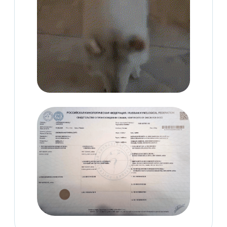
Стоимость будущего
чемпиона
(ки) рыночная
Забронировать
В подарок:
ветпаспорта, чипы, прививка,
первая игрушка и комплект
многоразовых пеленок
для туалета, к которому
малыши уже приучены!