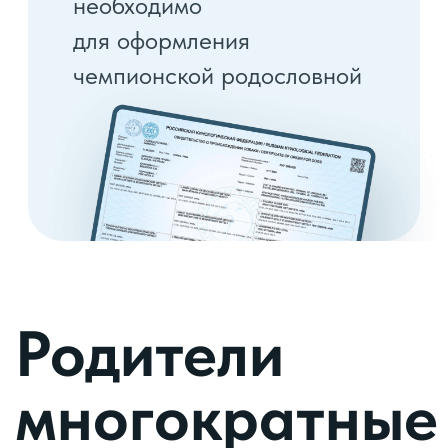
Повышенный интелект
Знание множества команд
Знание цирковых команд
Интернациональная родословная
Генетика лучших
Темперамент
питомников
Отличное воспитание
Любящая мама
Альпа