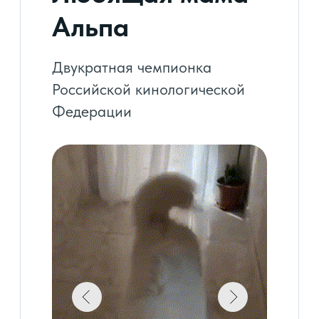
Принять в семью
Малышам 2 месяца, живут
в Московской области в деревне
Барвиха, адрес уточним по
телефону. Уже готовы к переезду
в Вашу семью: есть документы,
чипы и клеймо.