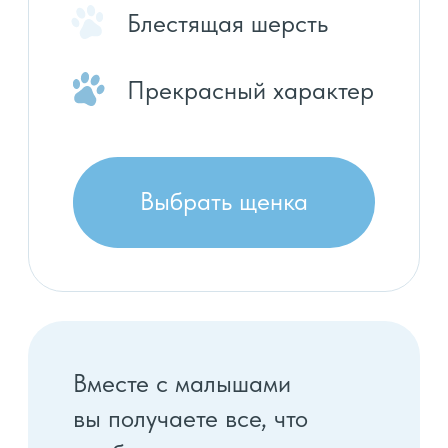
Отец Рич
Мама Альпа
Щеночки переняли лучшие
характеристики папы и мамы.
Папа Рич и мама Альпа - идеально
подобраная пара по внешности и
характеристикам.
Чемпионы России
Многократные чемпионы РКФ