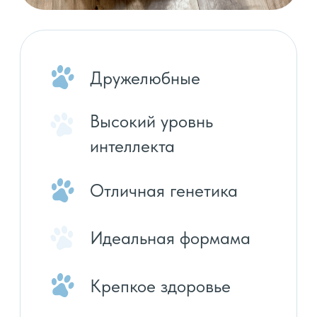
необходимо
для оформления
чемпионской родословной
Родители
многократные
Чемпионы